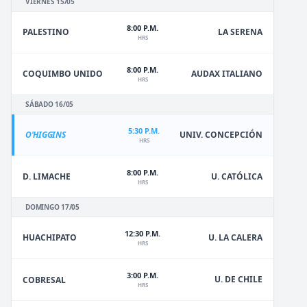
VIERNES 15/05
8:00 P.M.
PALESTINO
LA SERENA
HRS
8:00 P.M.
COQUIMBO UNIDO
AUDAX ITALIANO
HRS
SÁBADO 16/05
5:30 P.M.
O'HIGGINS
UNIV. CONCEPCIÓN
HRS
8:00 P.M.
D. LIMACHE
U. CATÓLICA
HRS
DOMINGO 17/05
12:30 P.M.
HUACHIPATO
U. LA CALERA
HRS
3:00 P.M.
U. DE CHILE
COBRESAL
HRS