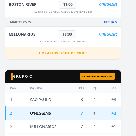
BOSTON RIVER
18:00
O'HIGGINS
ESTADIO CENTENARIO, MONTEVIDEO
MARTES 26/05
FECHA 6
MILLONARIOS
18:00
O'HIGGINS
ESTADIO EL CAMPÍN, BOGOTÁ
HORARIOS HORA DE CHILE
GRUPO C
COPA SUDAMERICANA
POS
EQUIPO
PTS
PJ
DIF
1
8
4
+3
SAO PAULO
2
7
4
+2
O'HIGGINS
3
7
4
+1
MILLONARIOS