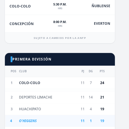
5:30 P.M.
ÑUBLENSE
COLO-COLO
HRS
8:00 P.M.
EVERTON
CONCEPCIÓN
HRS
SUJETO A CAMBIOS POR LA ANFP
PRIMERA DIVISIÓN
POS
CLUB
PJ
DG
PTS
1
COLO-COLO
11
7
24
2
DEPORTES LIMACHE
11
14
21
3
HUACHIPATO
11
4
19
4
O'HIGGINS
11
1
19