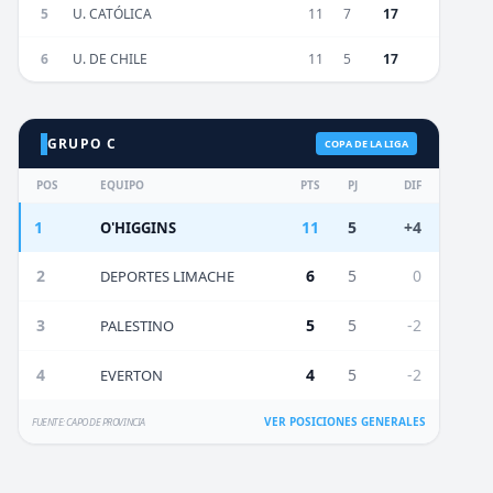
5
U. CATÓLICA
11
7
17
6
U. DE CHILE
11
5
17
GRUPO C
COPA DE LA LIGA
POS
EQUIPO
PTS
PJ
DIF
1
11
5
+4
O'HIGGINS
2
6
5
0
DEPORTES LIMACHE
3
5
5
-2
PALESTINO
4
4
5
-2
EVERTON
VER POSICIONES GENERALES
FUENTE: CAPO DE PROVINCIA