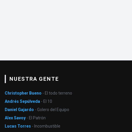
NUESTRA GENTE
Christopher Bueno
- El todo terreno
Andrés Sepúlveda
- El 10
Daniel Gajardo
- Golero del Equipo
Alex Savoy
- El Patrón
Lucas Torres
- Incombustible