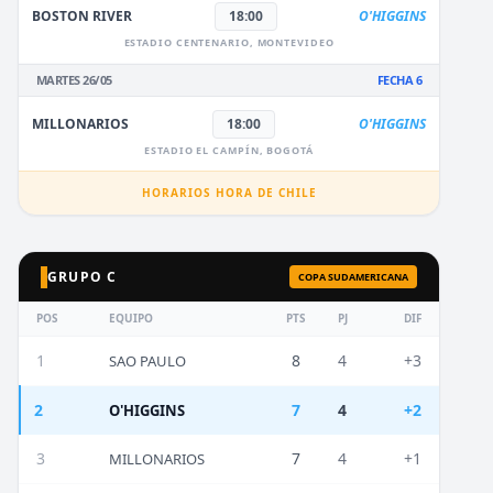
BOSTON RIVER
18:00
O'HIGGINS
ESTADIO CENTENARIO, MONTEVIDEO
MARTES 26/05
FECHA 6
MILLONARIOS
18:00
O'HIGGINS
ESTADIO EL CAMPÍN, BOGOTÁ
HORARIOS HORA DE CHILE
GRUPO C
COPA SUDAMERICANA
POS
EQUIPO
PTS
PJ
DIF
1
8
4
+3
SAO PAULO
2
7
4
+2
O'HIGGINS
3
7
4
+1
MILLONARIOS