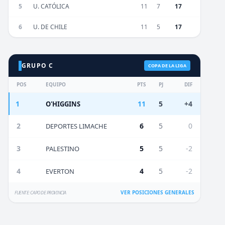
5
U. CATÓLICA
11
7
17
6
U. DE CHILE
11
5
17
GRUPO C
COPA DE LA LIGA
POS
EQUIPO
PTS
PJ
DIF
1
11
5
+4
O'HIGGINS
2
6
5
0
DEPORTES LIMACHE
3
5
5
-2
PALESTINO
4
4
5
-2
EVERTON
VER POSICIONES GENERALES
FUENTE: CAPO DE PROVINCIA