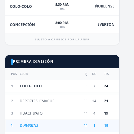
5:30 P.M.
ÑUBLENSE
COLO-COLO
HRS
8:00 P.M.
EVERTON
CONCEPCIÓN
HRS
SUJETO A CAMBIOS POR LA ANFP
PRIMERA DIVISIÓN
POS
CLUB
PJ
DG
PTS
1
COLO-COLO
11
7
24
2
DEPORTES LIMACHE
11
14
21
3
HUACHIPATO
11
4
19
4
O'HIGGINS
11
1
19