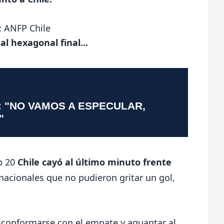
: ANFP Chile
al hexagonal final...
: "NO VAMOS A ESPECULAR,
"
b 20
Chile cayó al último minuto frente
acionales que no pudieron gritar un gol,
 a conformarse con el empate y aguantar al