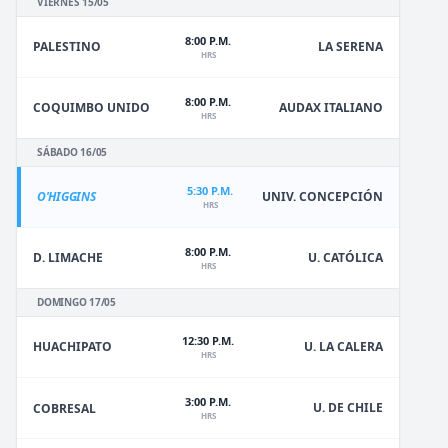
VIERNES 15/05
8:00 P.M.
PALESTINO
LA SERENA
HRS
8:00 P.M.
COQUIMBO UNIDO
AUDAX ITALIANO
HRS
SÁBADO 16/05
5:30 P.M.
O'HIGGINS
UNIV. CONCEPCIÓN
HRS
8:00 P.M.
D. LIMACHE
U. CATÓLICA
HRS
DOMINGO 17/05
12:30 P.M.
HUACHIPATO
U. LA CALERA
HRS
3:00 P.M.
U. DE CHILE
COBRESAL
HRS