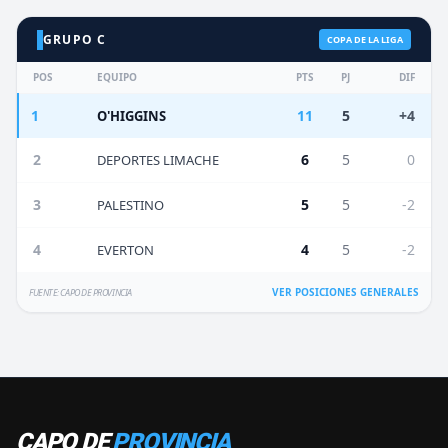
GRUPO C
COPA DE LA LIGA
POS
EQUIPO
PTS
PJ
DIF
1
11
5
+4
O'HIGGINS
2
6
5
0
DEPORTES LIMACHE
3
5
5
-2
PALESTINO
4
4
5
-2
EVERTON
VER POSICIONES GENERALES
FUENTE: CAPO DE PROVINCIA
CAPO DE
PROVINCIA