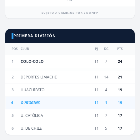
SUJETO A CAMBIOS POR LA ANFP
PRIMERA DIVISIÓN
POS
CLUB
PJ
DG
PTS
1
COLO-COLO
11
7
24
2
DEPORTES LIMACHE
11
14
21
3
HUACHIPATO
11
4
19
4
O'HIGGINS
11
1
19
5
U. CATÓLICA
11
7
17
6
U. DE CHILE
11
5
17