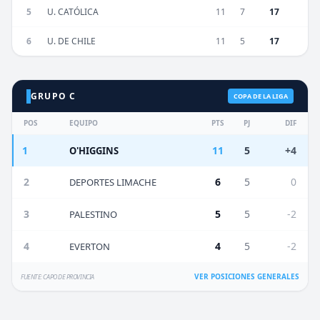
5
U. CATÓLICA
11
7
17
6
U. DE CHILE
11
5
17
GRUPO C
COPA DE LA LIGA
POS
EQUIPO
PTS
PJ
DIF
1
11
5
+4
O'HIGGINS
2
6
5
0
DEPORTES LIMACHE
3
5
5
-2
PALESTINO
4
4
5
-2
EVERTON
VER POSICIONES GENERALES
FUENTE: CAPO DE PROVINCIA